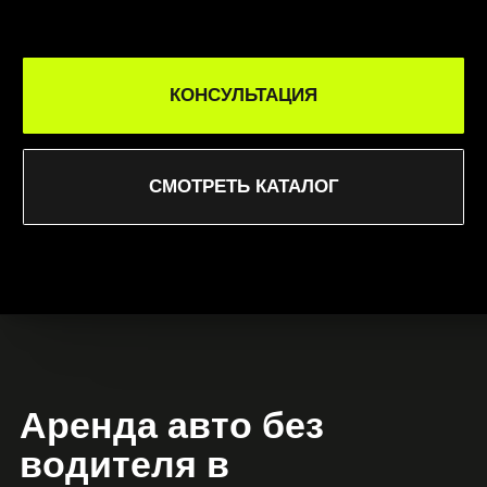
поездкой
Аренда автомобиля без водителя – идеальный
вариант для тех, кто ценит независимость,
гибкость и комфорт. В CARDEALER RENT вы
можете быстро и удобно арендовать машину
без водителя, выбрав подходящую модель из
нашего автопарка. Мы предлагаем прозрачные
условия, идеальное техническое состояние
авто и оформление за считанные минуты.
Если вам нужно взять в аренду без водителя
автомобиль для работы, поездок по городу,
путешествия или личных дел, мы обеспечим
все необходимое. Аренда машины без
водителя позволяет полностью
контролировать маршрут, время и стиль
поездки.
Аренда машин в Минске без
водителя – для любых задач