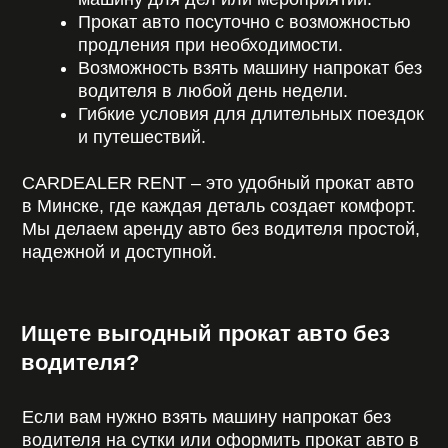
г. Минск, Щомыслицкий с/с 14а/7
+375 (44) 717-76-76
Время работы: круглосуточно
Telegram
||
|
||
WhatsAPP
||||
|
||
Viber
|
||
Instagram
|
||
Youtube
ОСТАВИТЬ ЗАЯВКУ
© 2026 CARDEALER RENT. Все права
защищены.
Политика конфиденциальности
Сайт разработан