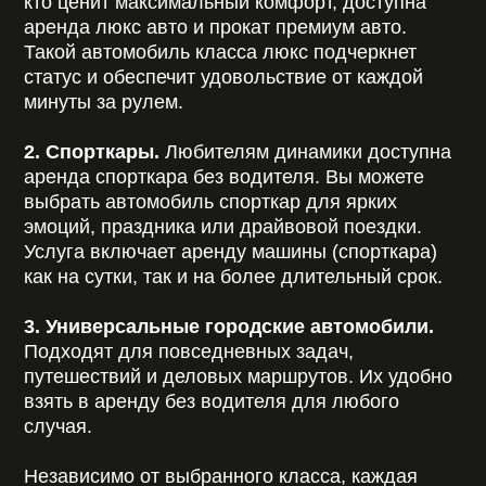
CARDEALER RENT – это удобный прокат авто
в Минске, где каждая деталь создает комфорт.
Мы делаем аренду авто без водителя простой,
надежной и доступной.
Ищете выгодный прокат авто без
водителя?
Если вам нужно взять машину напрокат без
водителя на сутки или оформить прокат авто в
Минске посуточно – мы готовы помочь.
Выберите подходящий вариант, свяжитесь с
менеджером, и уже сегодня автомобиль будет
ждать вас в нужном месте.
САЛОН ПРОКАТА