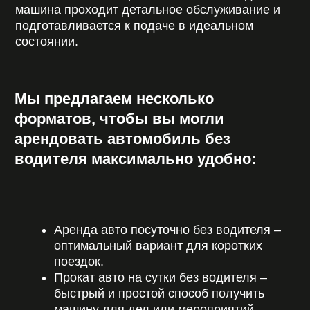
АВТОМОБИЛЕЙ
INFO@CARDEALER-RENT.BY
+375 (
44
) 717-76-76
НАВИГАЦИЯ
Автопарк
Условия
Услуги
О компании
FAQ
Блог
Контакты
КОНТАКТЫ