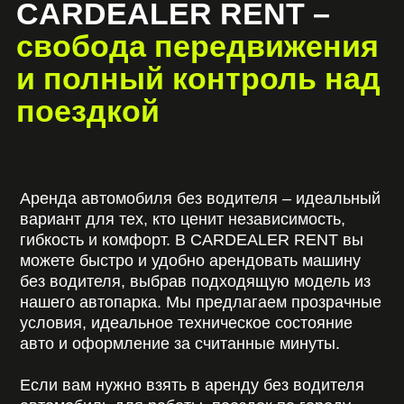
CARDEALER RENT предоставляет автомобили
разных классов и категорий:
1. Премиальные авто и машины класса
люкс
. Для важных встреч, мероприятий и тех,
кто ценит максимальный комфорт, доступна
аренда люкс авто и прокат премиум авто.
Такой автомобиль класса люкс подчеркнет
статус и обеспечит удовольствие от каждой
минуты за рулем.
2. Спорткары.
Любителям динамики доступна
аренда спорткара без водителя. Вы можете
выбрать автомобиль спорткар для ярких
эмоций, праздника или драйвовой поездки.
Услуга включает аренду машины (спорткара)
как на сутки, так и на более длительный срок.
3. Универсальные городские автомобили.
Подходят для повседневных задач,
путешествий и деловых маршрутов. Их удобно
взять в аренду без водителя для любого
случая.
Независимо от выбранного класса, каждая