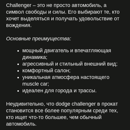
становится все более популярным среди тех,
кто ищет что-то большее, чем обычный
автомобиль.
Кому подойдет аренда
Dodge Challenger?
Аренда додж челленджер – универсальное
решение для разных ситуаций. Этот
автомобиль отлично подойдет для:
ярких поездок по городу;
фотосессий и съемок;
свиданий и особых событий;
тест-драйва перед покупкой;
подарка или сюрприза.
Если вы хотите выделиться – достаточно взять
додж челленджер в аренду, и внимание вам
гарантировано.