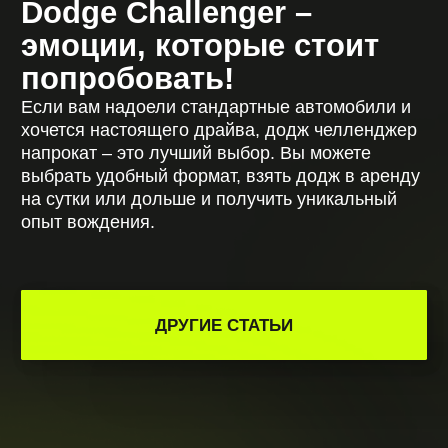
САЛОН ПРОКАТА
АВТОМОБИЛЕЙ
INFO@CARDEALER-RENT.BY
+375 (
44
) 717-76-76
НАВИГАЦИЯ
Автопарк
Условия
Услуги
О компании
FAQ
Блог
Контакты