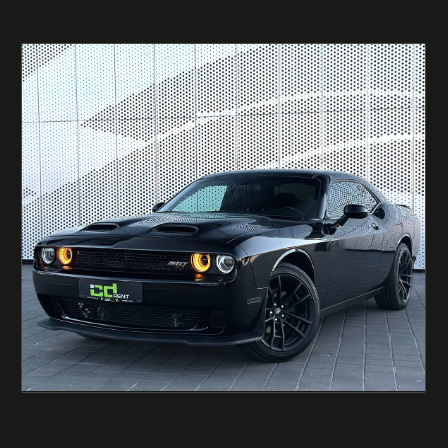
возможность взять в аренду без
водителя на сутки или больше;
прокат авто посуточно без водителя;
быстрый прокат додж челленджер с
подачей в нужную точку.
Такой формат идеально подходит для тех, кто
хочет почувствовать настоящий драйв и
самостоятельно управлять автомобилем.
Почему стоит выбрать
CARDEALER RENT?
Мы предлагаем не просто додж в прокат, а
полноценный сервис с вниманием к деталям.
Наша аренда премиум-авто в Минске – это:
большой выбор автомобилей в разделе
“
каталог
”;
гибкие форматы аренды – подробнее на
странице “
услуги
”;
прозрачные правила – читайте
условия
аренды
;
поддержка клиентов 24/7;
быстрый и удобный прокат авто в