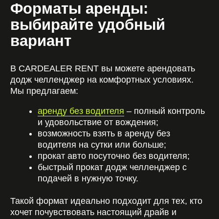
Минске.
Также вы всегда можете найти ответы на
вопросы в разделе “
часто задаваемые
вопросы
” или узнать больше полезной
информации в нашем
блоге
.
Сколько стоит аренда?
Стоимость зависит от срока аренды, даты и
дополнительных условий. Чтобы узнать
актуальную цену и оформить додж челленджер
в аренду, свяжитесь с нами через страницу
“
контакты
”. Мы быстро рассчитаем стоимость и
предложим оптимальный вариант.
Dodge Challenger –
эмоции, которые стоит
попробовать!
Если вам надоели стандартные автомобили и
хочется настоящего драйва, додж челленджер
напрокат – это лучший выбор. Вы можете
выбрать удобный формат, взять додж в аренду