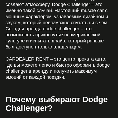
CARDEALER RENT – это центр проката авто,
где вы можете легко и быстро оформить dodge
challenger в аренду и получить максимум
эмоций от каждой поездки.
Почему выбирают Dodge
Challenger?
Challenger – это не просто автомобиль, а
символ свободы и силы. Его выбирают те, кто
хочет выделяться и получать удовольствие от
вождения.
Основные преимущества:
мощный двигатель и впечатляющая
динамика;
агрессивный и стильный внешний вид;
комфортный салон;
уникальная атмосфера настоящего
muscle car;
идеален для города и трассы.
Неудивительно, что dodge challenger в прокат