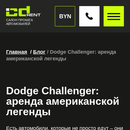
BYN
САЛОН ПРОКАТА
АВТОМОБИЛЕЙ
Главная
//
/
Блог
/
Dodge Challenger: аренда
американской легенды
Dodge Challenger:
аренда американской
легенды
Есть автомобили, которые не просто едут – они
создают атмосферу. Dodge Challenger – это
именно такой случай. Настоящий muscle car с
мощным характером, узнаваемым дизайном и
звуком, который невозможно спутать ни с чем.
Сегодня аренда dodge challenger – это
возможность прикоснуться к американской
культуре и испытать драйв, который раньше
был доступен только владельцам.