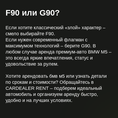
+375 (
44
) 717-76-76
НАВИГАЦИЯ
Автопарк
Условия
Услуги
О компании
FAQ
Блог
Контакты
КОНТАКТЫ
г. Минск, Щомыслицкий с/с 14а/7
+375 (44) 717-76-76