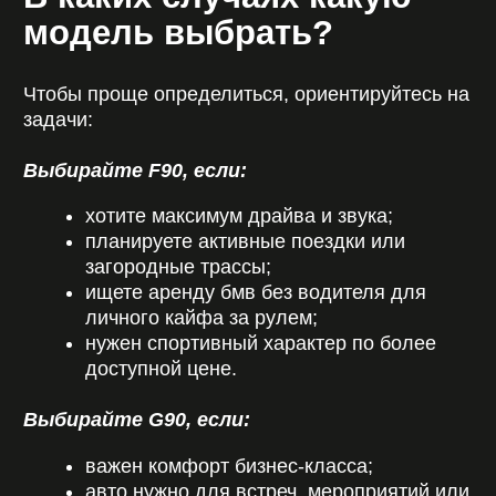
Почему клиенты
выбирают CARDEALER
RENT?
Мы предлагаем не просто прокат автомобилей
бмв, а полноценный сервис премиального
уровня:
большой выбор M-моделей в разделе
“
автопарк
”;
гибкие форматы аренды на странице
“
услуги
”;
прозрачные условия – смотрите
условия
проката
;
быстрая связь через “
контакты
”;
честные тарифы и идеальное состояние
авто;
удобный прокат авто в Минске без
лишних формальностей.
Наша аренда bmw – это комфорт, скорость
оформления и реальные эмоции от вождения.
Мы развиваем прокат бмв в Минске, чтобы