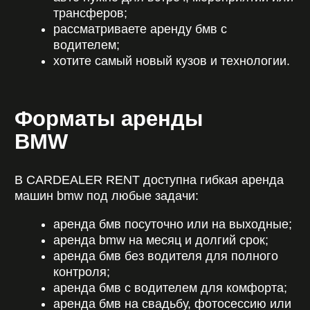
каждый мог арендовать бмв и почувствовать,
каким должен быть настоящий спортивный
седан.
F90 или G90?
Если хотите классический «злой» характер –
смело выбирайте F90.
Если нужен современный флагман с
максимумом технологий – берите G90. В
любом случае аренда премиум-авто BMW M5 –
это всегда яркие впечатления, статус и
удовольствие за рулем.
Хотите арендовать бмв м5 или узнать детали
по срокам и стоимости? Обращайтесь в
CARDEALER RENT – подберем идеальный
автомобиль и организуем аренду быстро,
удобно и на лучших условиях.
ДРУГИЕ СТАТЬИ