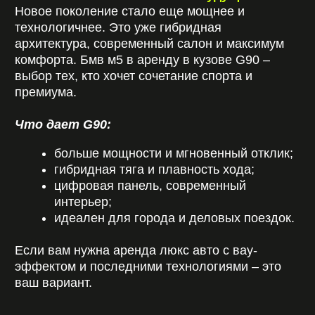
В каких случаях какую
модель выбрать?
Чтобы проще определиться, ориентируйтесь на
задачи:
Выбирайте F90, если:
хотите максимум драйва и звука;
планируете активные поездки или
загородные трассы;
ищете аренду бмв без водителя для
личного кайфа за рулем;
нужен спортивный характер по более
доступной цене.
Выбирайте G90, если:
важен комфорт бизнес-класса;
авто нужно для встреч, мероприятий или