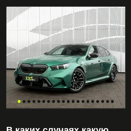
трансферов;
рассматриваете аренду бмв с
водителем;
хотите самый новый кузов и технологии.
Форматы аренды
BMW
В CARDEALER RENT доступна гибкая аренда
машин bmw под любые задачи:
аренда бмв посуточно или на выходные;
аренда bmw на месяц и долгий срок;
аренда бмв без водителя для полного
контроля;
аренда бмв с водителем для комфорта;
аренда бмв на свадьбу, фотосессию или
событие;
быстрый прокат bmw m5 и бмв напрокат
с подачей по адресу.
Если вас интересует сколько стоит аренда бмв,
стоимость зависит от срока, формата и
выбранного поколения. Актуальные цены
всегда можно уточнить у менеджера.