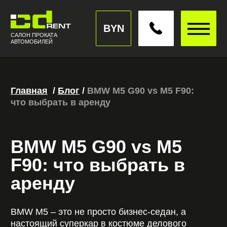
BYN
САЛОН ПРОКАТА
АВТОМОБИЛЕЙ
Главная
//
/
Блог
/
/
BMW M5 G90 vs M5 F90:
что выбрать в аренду
BMW M5 G90 vs M5
F90: что выбрать в
аренду
BMW M5 – это не просто бизнес-седан, а
настоящий суперкар в костюме делового
класса. Он сочетает комфорт, технологии и
взрывную динамику, поэтому все больше
клиентов выбирают прокат премиум-авто
именно в формате «заряженной» М-серии. Но
какую версию лучше арендовать (бмв м5) –
проверенную временем F90 или новейшую
G90? Разберемся подробно, чтобы вам было
проще взять бмв в аренду и получить