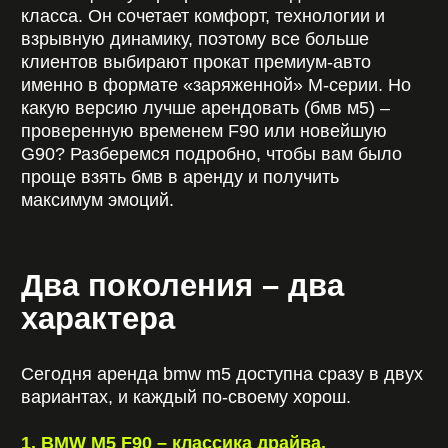
максимум эмоций.
Два поколения – два
характера
Сегодня аренда bmw m5 доступна сразу в двух
вариантах, и каждый по-своему хорош.
1. BMW M5 F90 – классика драйва.
Легендарный V8, агрессивный характер и
«механическое» ощущение скорости. Если вы
рассматриваете аренду бмв ф90 (bmw m5 f90 в
аренду), будьте готовы к незабываемому
адреналину.
Особенности:
600-625 л.с.;
разгон до 100 км/ч около 3 секунд;
спортивная управляемость и
фирменный звук;
идеальный вариант, чтобы взять бмв на
прокат для активной езды.
F90 выбирают те, кто хочет «ту самую» M5 без