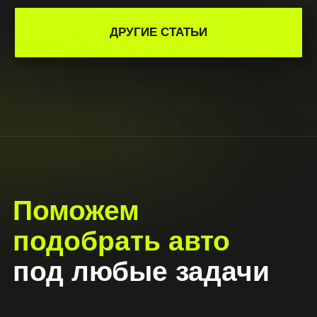
Время работы: круглосуточно
Telegram
||
|
||
WhatsAPP
||||
|
||
Viber
|
||
Instagram
|
||
Youtube
ОСТАВИТЬ ЗАЯВКУ
© 2026 CARDEALER RENT. Все права
защищены.
Политика конфиденциальности
Сайт разработан