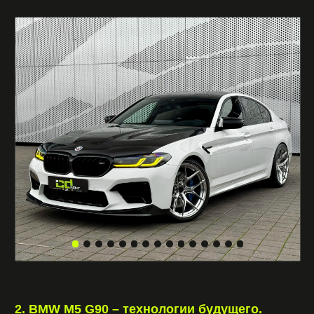
выбор тех, кто хочет сочетание спорта и
премиума.
Что дает G90:
больше мощности и мгновенный отклик;
гибридная тяга и плавность хода;
цифровая панель, современный
интерьер;
идеален для города и деловых поездок.
Если вам нужна аренда люкс авто с вау-
эффектом и последними технологиями – это
ваш вариант.